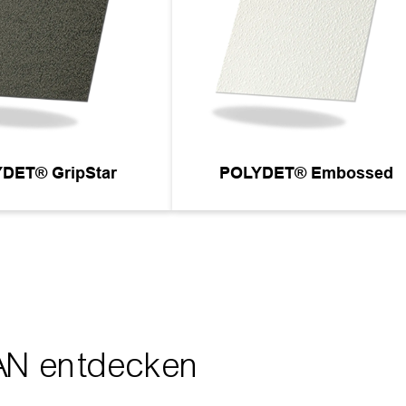
YDET® r-PET
POLYDET® HighGloss
AN entdecken