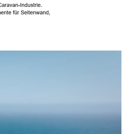
aravan-Industrie.
mente für Seitenwand,