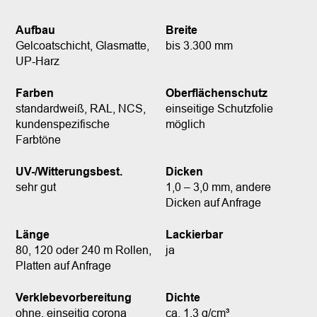
Aufbau
Breite
Gelcoatschicht, Glasmatte,
bis 3.300 mm
UP-Harz
Farben
Oberflächenschutz
standardweiß, RAL, NCS,
einseitige Schutzfolie
kundenspezifische
möglich
Farbtöne
UV-/Witterungsbest.
Dicken
sehr gut
1,0 – 3,0 mm, andere
Dicken auf Anfrage
Länge
Lackierbar
80, 120 oder 240 m Rollen,
ja
Platten auf Anfrage
Verklebevorbereitung
Dichte
ohne, einseitig corona
ca. 1,3 g/cm³