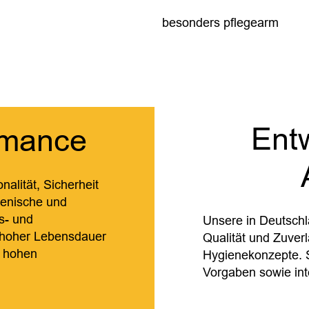
besonders pflegearm
Entw
ormance
lität, Sicherheit
gienische und
s- und
Unsere in Deutschl
 hoher Lebensdauer
Qualität und Zuver
t hohen
Hygienekonzepte. S
Vorgaben sowie int