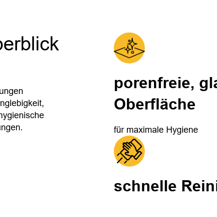
erblick
porenfreie, gl
rungen
Oberfläche
glebigkeit,
hygienische
ungen.
für maximale Hygiene
schnelle Rei