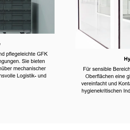
e
nd pflegeleichte GFK
Hy
ngungen. Sie bieten
enüber mechanischer
Für sensible Bereic
svolle Logistik- und
Oberflächen eine gl
vereinfacht und Konta
hygienekritischen I