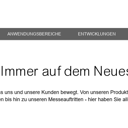
r. Diese Cookies werden verwendet, um
er Website interagieren. Wir verwenden
verbessern und anzupassen, sowie für
ANWENDUNGSBEREICHE
ENTWICKLUNGEN
dieser Website und anderen Medien.
ookies finden Sie in unseren
esuch dieser Website nicht erfasst. Ein
– Immer auf dem Neue
aran zu erinnern, dass Sie nicht
Cookie-Einstellungen
Akzeptieren
Ablehnen
as uns und unsere Kunden bewegt. Von unseren Produkte
n bis hin zu unseren Messeauftritten - hier haben Sie all